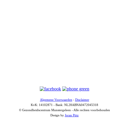
Algemene Voorwaarden
-
Disclaimer
KvK: 14102871 - Bank: NL28ABNA0472045318
© Gezondheidscentrum Munstergeleen - Alle rechten voorbehouden
Design by
Joran Pütz