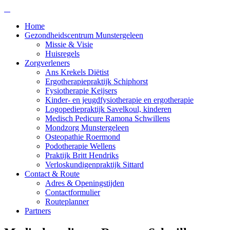
Home
Gezondheidscentrum Munstergeleen
Missie & Visie
Huisregels
Zorgverleners
Ans Krekels Diëtist
Ergotherapiepraktijk Schiphorst
Fysiotherapie Keijsers
Kinder- en jeugdfysiotherapie en ergotherapie
Logopediepraktijk Savelkoul, kinderen
Medisch Pedicure Ramona Schwillens
Mondzorg Munstergeleen
Osteopathie Roermond
Podotherapie Wellens
Praktijk Britt Hendriks
Verloskundigenpraktijk Sittard
Contact & Route
Adres & Openingstijden
Contactformulier
Routeplanner
Partners