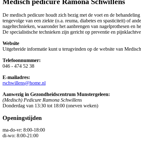
Medisch pedicure Ramona Schwillens
De medisch pedicure houdt zich bezig met de voet en de behandeling v
tengevolge van een ziekte (o.a. reuma, diabetes en spasticiteit) of an
nageltechnieken, waaronder het aanbrengen van nagelprothesen en het 
De specialistische technieken zijn gericht op preventie en pijnklachtv
Website
Uitgebreide informatie kunt u terugvinden op de website van Medisc
Telefoonnummer:
046 - 474 52 38
E-mailadres:
rschwillens@home.nl
Aanwezig in Gezondheidscentrum Munstergeleen:
(Medisch) Pedicure Ramona Schwillens
Donderdag van 13:30 tot 18:00 (oneven weken)
Openingstijden
ma-do-vr: 8:00-18:00
di-wo: 8:00-21:00