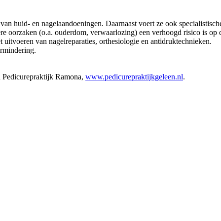
an huid- en nagelaandoeningen. Daarnaast voert ze ook specialistische
dere oorzaken (o.a. ouderdom, verwaarlozing) een verhoogd risico is op co
uitvoeren van nagelreparaties, orthesiologie en antidruktechnieken.
ermindering.
h Pedicurepraktijk Ramona,
www.pedicurepraktijkgeleen.nl
.