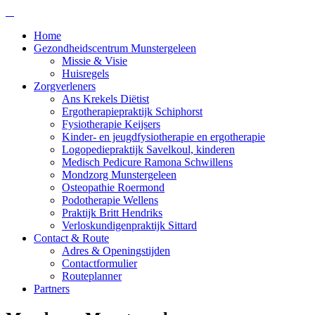
Home
Gezondheidscentrum Munstergeleen
Missie & Visie
Huisregels
Zorgverleners
Ans Krekels Diëtist
Ergotherapiepraktijk Schiphorst
Fysiotherapie Keijsers
Kinder- en jeugdfysiotherapie en ergotherapie
Logopediepraktijk Savelkoul, kinderen
Medisch Pedicure Ramona Schwillens
Mondzorg Munstergeleen
Osteopathie Roermond
Podotherapie Wellens
Praktijk Britt Hendriks
Verloskundigenpraktijk Sittard
Contact & Route
Adres & Openingstijden
Contactformulier
Routeplanner
Partners